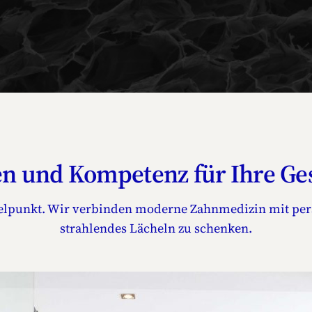
en und Kompetenz für Ihre Ge
ttelpunkt. Wir verbinden moderne Zahnmedizin mit pe
strahlendes Lächeln zu schenken.