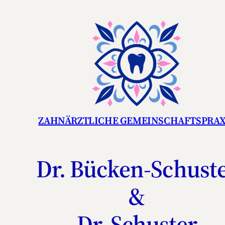
Zum
Inhalt
springen
ZAHNÄRZTLICHE GEMEINSCHAFTSPRAX
Dr. Bücken-Schust
&
Dr. Schuster