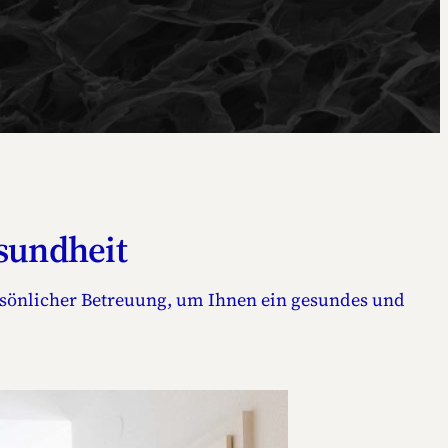
sundheit
rsönlicher Betreuung, um Ihnen ein gesundes und