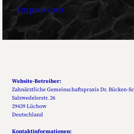
Impressum
Website-Betreiber:
Zahnärztliche Gemeinschaftspraxis Dr. Bücken-Sc
Salzwedelerstr. 26
29439 Lüchow
Deutschland
Kontaktinformationen: