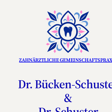
Zum
Inhalt
springen
ZAHNÄRZTLICHE GEMEINSCHAFTSPRAX
Dr. Bücken-Schust
&
Dr. Schuster