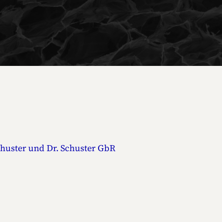
huster und Dr. Schuster GbR